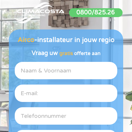
0800/825.26
Airco
-installateur in jouw regio
Vraag uw
gratis
offerte aan