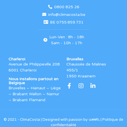
0800 825 26
info@climacosta.be
BE 0755.859.731
Lun-Ven : 8h - 18h
Sam - 10h - 17h
Charleroi
Bruxelles
Avenue de Philippeville 208
Chaussée de Malines
6001 Charleroi
455/1
1950 Kraainem
Nous installons partout en
Belgique
Bruxelles – Hainaut – Liège
– Brabant Wallon – Namur
– Brabant Flamand
© 2021 - ClimaCosta |
Designed with passion by
|
Politique de
confidentialité