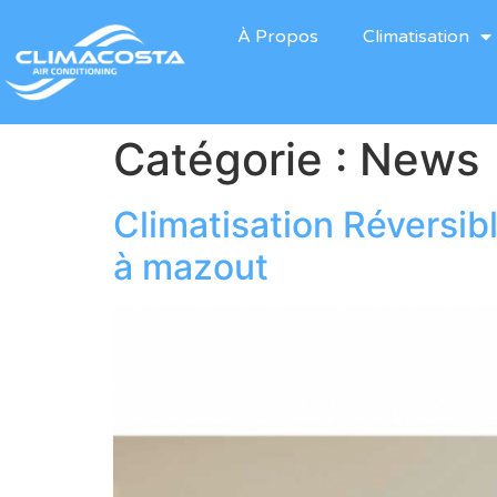
À Propos
Climatisation
Catégorie :
News
Climatisation Réversibl
à mazout