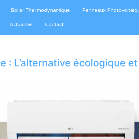
Boiler Thermodynamique
Panneaux Photovoltaïq
Actualités
Contact
e : L’alternative écologique 