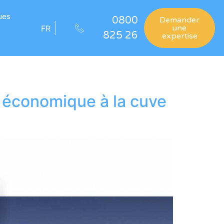
ues
0800
Demander
une
FR
825 26
expertise
et économique à la cuve