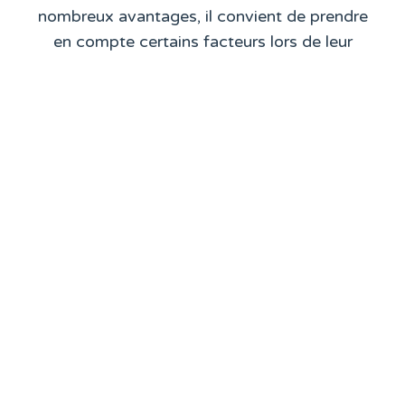
nombreux avantages, il convient de prendre
en compte certains facteurs lors de leur
installation. La taille et l’isolation de l’espace à
chauffer ou à climatiser. Les conditions
climatiques locales. Les besoins spécifiques
de chaque utilisateur sont également des
critères importants à considérer pour garantir
une performance optimale du système.
Pour toutes demandes d’expertises gratuites
et sans engagement.
Une question ?