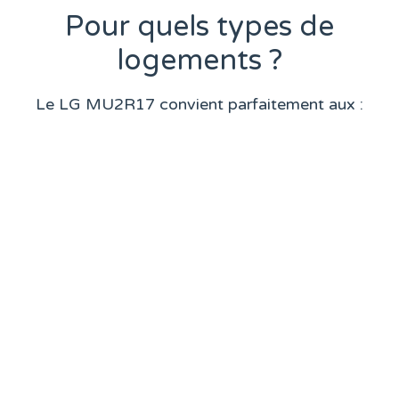
Pour quels types de
logements ?
Le LG MU2R17 convient parfaitement aux :
appartements ;
maisons unifamiliales ;
bureaux ;
commerces de petite taille ;
extensions ou vérandas.
Le dimensionnement de l’installation doit être
réalisé en tenant compte :
de la surface des pièces ;
de l’isolation du bâtiment ;
de l’exposition au soleil ;