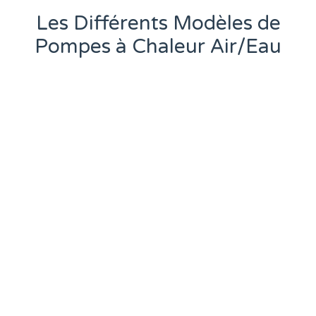
Les Différents Modèles de
Pompes à Chaleur Air/Eau
1.
Pompe à Chaleur avec Unité
Extérieure
Ce type de pompe est composé de deux
unités : une extérieure qui capte l’air et une
intérieure qui distribue la chaleur. Les modèles
avec unité extérieure sont les plus courants et
offrent une efficacité énergétique maximale.
Nous travaillons avec la marque LG, qui
propose des systèmes de haute qualité,
performants et équipés d’une garantie de 10
ans sur le compresseur. Cette durabilité est un
véritable atout pour un investissement à long