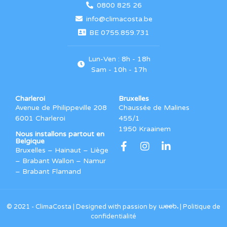
0800 825 26
info@climacosta.be
BE 0755.859.731
Lun-Ven : 8h - 18h
Sam - 10h - 17h
Charleroi
Bruxelles
Avenue de Philippeville 208
Chaussée de Malines
6001 Charleroi
455/1
1950 Kraainem
Nous installons partout en
Belgique
Bruxelles – Hainaut – Liège
– Brabant Wallon – Namur
– Brabant Flamand
© 2021 - ClimaCosta |
Designed with passion by
|
Politique de
confidentialité