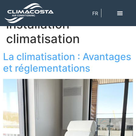
Étiquette :
FR
installation
climatisation
La climatisation : Avantages
et réglementations