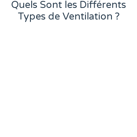
Quels Sont les Différents
Types de Ventilation ?
Selon vos besoins et votre budget, vous avez
le choix entre une ventilation simple flux ou
double flux.
Ventilation Simple Flux : Une
Solution Abordable et
Fonctionnelle
Système économique et facile à installer.
Assure un renouvellement d’air constant.
Adapté aux rénovations et aux bâtiments
anciens.
Nous installons les systèmes
Vasco
, qui