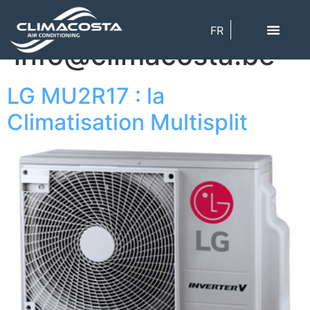
Auteur/autrice :
FR
info@climacosta.be
LG MU2R17 : la
Climatisation Multisplit