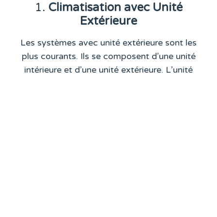
1.
Climatisation avec Unité
Extérieure
Les systèmes avec unité extérieure sont les
plus courants. Ils se composent d’une unité
intérieure et d’une unité extérieure. L’unité
extérieure contient le compresseur et le
condenseur, tandis que l’unité intérieure
diffuse l’air refroidi dans la pièce. Ces
systèmes sont particulièrement efficaces pour
les grandes surfaces.
Chez nous, nous travaillons avec la marque LG
pour les modèles avec unité extérieure. LG est
réputée pour la fiabilité de ses produits et
pour ses technologies innovantes. Ces
climatiseurs offrent une excellente