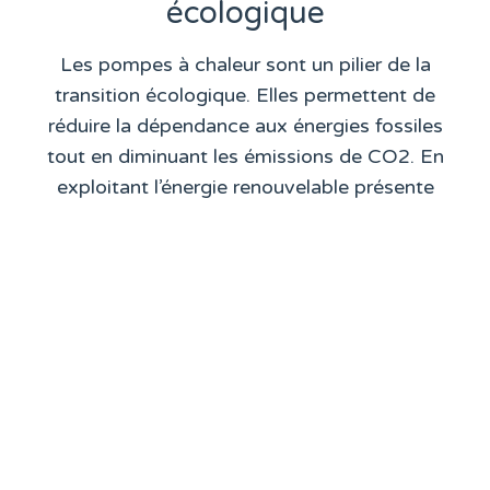
écologique
Les pompes à chaleur sont un pilier de la
transition écologique. Elles permettent de
réduire la dépendance aux énergies fossiles
tout en diminuant les émissions de CO2. En
exploitant l’énergie renouvelable présente
dans l’environnement, elles offrent une
solution durable et efficace pour le chauffage
et la climatisation.
En outre, les pompes à chaleur peuvent être
combinées avec d’autres systèmes
écologiques comme les panneaux solaires.
Ceux-ci pour encore plus d’efficacité
énergétique. Cela contribue à créer un habitat
plus respectueux de l’environnement tout en