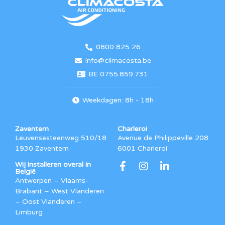
0800 825 26
info@climacosta.be
BE 0755.859.731
Weekdagen: 8h - 18h
Zaventem
Charleroi
Leuvensesteenweg 510/18
Avenue de Philippeville 208
1930 Zaventem
6001 Charleroi
Wij installeren overal in
België
Antwerpen – Vlaams-
Brabant – West Vlanderen
– Oost Vlanderen –
Limburg