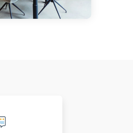
 van de klant
onze prioriteit, vanaf
actopname tot na de