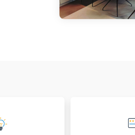
vatie
Tevredenheid
ltijd op zoek zijn naar
Jouw tevredenheid is 
ten met de meest
het moment van cont