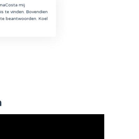
imaCosta mij
is te vinden. Bovendien
 te beantwoorden. Koel
n