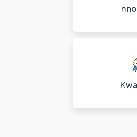
vernieuwende techno
Inno
doel uw
Kwal
Wij streven ernaar j
en duurzame kwa
Kwal