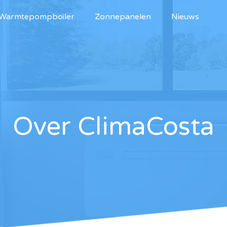
Warmtepompboiler
Zonnepanelen
Nieuws
Over ClimaCosta