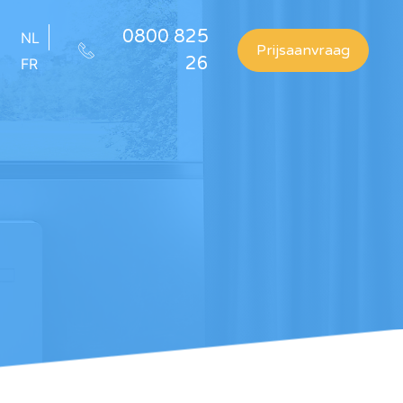
0800 825
NL
Prijsaanvraag
26
FR